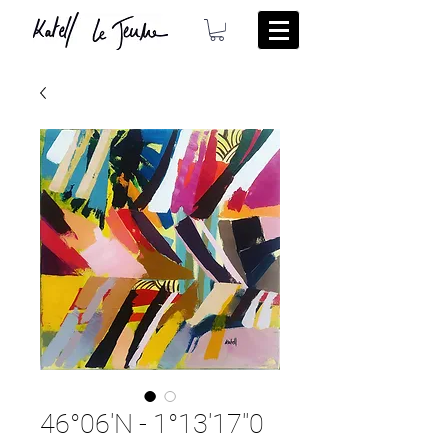
46°06'N - 1°13'17''0