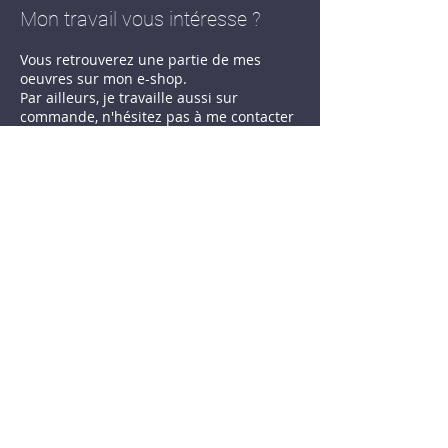
Mon travail vous intéresse ?
Vous retrouverez une partie de mes
oeuvres sur mon e-shop.
Par ailleurs, je travaille aussi sur
commande, n'hésitez pas à me contacter
en utilisant le formulaire ci-dessous.
Voir la boutique en ligne
Contactez-moi !