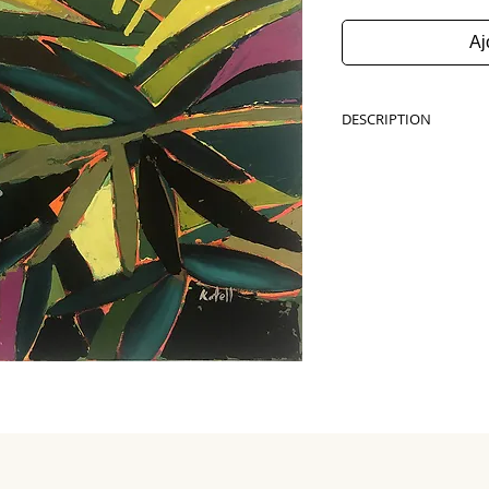
Aj
DESCRIPTION
Oeuvre originale
Acrylique sur toile, mo
d'épaisseur.
50x50 cm 
Série JUNGLE 2020