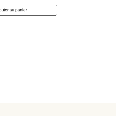
outer au panier
ntée sur chassis bois de 2,5 cm 