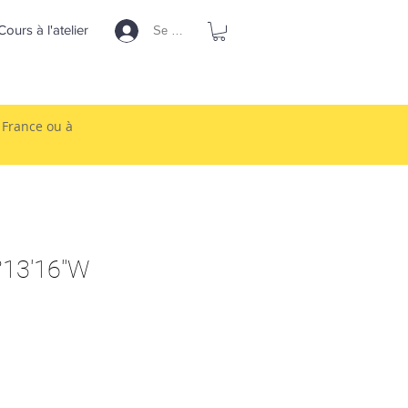
Cours à l'atelier
Se connecter
n France ou à
°13'16''W